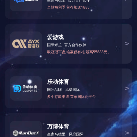
Contact Us
星空xingkong（中国）
联系人：潘经理
邮箱：qiankunhb@126.com
电话：0373-3877777
地址：新乡市红旗区中德产业园7-B
星空xingkong（中
国）
米兰手机网页版登录入口
|
米兰在线
|
雷速体育开户
|
天启手机入口
|
奇