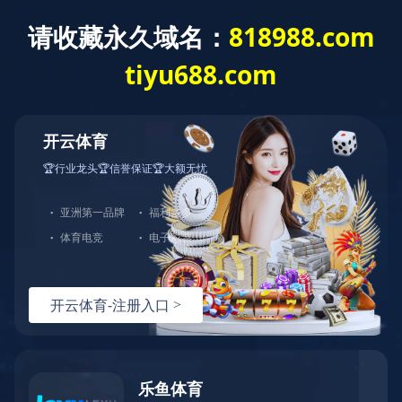
首页
>
产品中心
产品分类
/ 如您有其他需求，可以电话星空xingkong（中国），
我们将为您量身定制产品方案
废水处理设备
废气处理设备
产品名称：QK-QB潜水式高效节能搅拌曝气机
查看详情 +